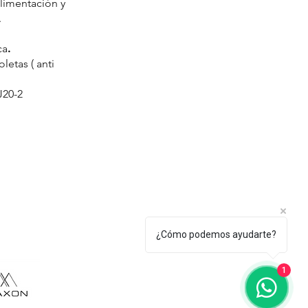
limentación y
.
ca
.
letas ( anti
J20-2
¿Cómo podemos ayudarte?
1