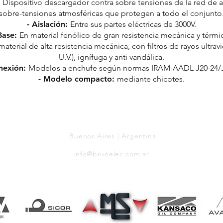
:
Dispositivo descargador contra sobre tensiones de la red de a
sobre-tensiones atmosféricas que protegen a todo el conjunto
- Aislación:
Entre sus partes eléctricas de 3000V.
Base:
En material fenólico de gran resistencia mecánica y térmi
material de alta resistencia mecánica, con filtros de rayos ultravio
U.V.), ignífuga y anti vandálica.
nexión:
Modelos a enchufe según normas IRAM-AADL J20-24/
- Modelo compacto:
mediante chicotes.
Buenos Aires | Argentina
info@brunelec.com.ar