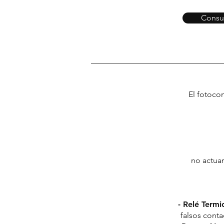
Consul
El fotoco
no actuar
- Relé Termi
falsos cont