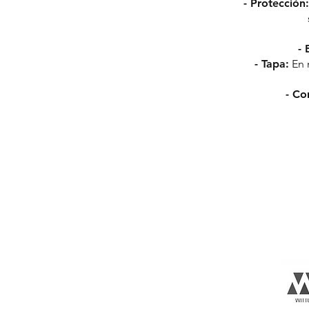
- Protección
- 
- Tapa:
En 
- Co